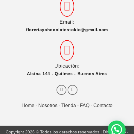
Email:
floreriaychocolatestokio@gmail.com
Ubicación:
Alsina 144 - Quilmes - Buenos Aires
Home
-
Nosotros
-
Tienda
-
FAQ
-
Contacto
Copyright 2026 © Todos los derechos reservados |
Diseño Web -