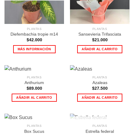
PLANTAS
PLANTAS
Diefembachia tropie m14
Sansevieria Trifasciata
$
42.000
$
21.000
MÁS INFORMACIÓN
AÑADIR AL CARRITO
PLANTAS
PLANTAS
Anthurium
Azaleas
$
89.000
$
27.500
AÑADIR AL CARRITO
AÑADIR AL CARRITO
AGOTADO
PLANTAS
PLANTAS
Box Sucus
Estrella federal