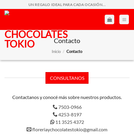
Saltar
UN REGALO IDEAL PARA CADA OCASIÓN...
al
contenido
Contacto
Inicio
/
Contacto
CONSULTANOS
Contactanos y conocé más sobre nuestros productos.
7503-0966
4253-8197
11 3525 4372
floreriaychocolatestokio@gmail.com