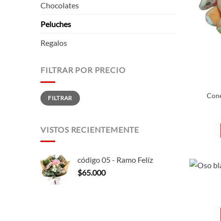
Chocolates
Peluches
Regalos
FILTRAR POR PRECIO
Precio
Precio
Cone
FILTRAR
mínimo
máximo
VISTOS RECIENTEMENTE
código 05 - Ramo Felíz
$
65.000