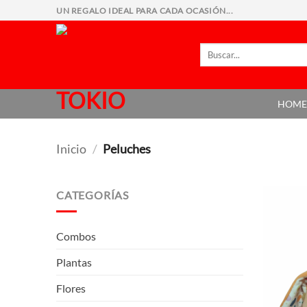
Saltar
UN REGALO IDEAL PARA CADA OCASIÓN...
al
contenido
Buscar
por:
HOM
Inicio
/
Peluches
CATEGORÍAS
Combos
Plantas
Flores