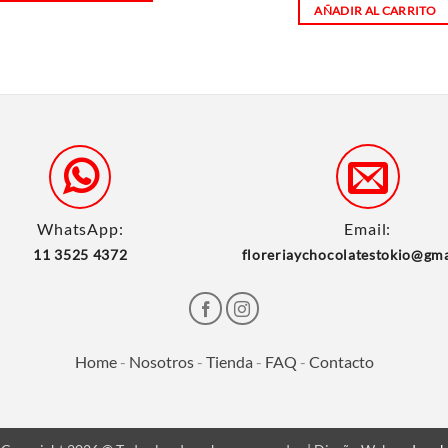
AÑADIR AL CARRITO
WhatsApp:
Email:
11 3525 4372
floreriaychocolatestokio@gm
Home
-
Nosotros
-
Tienda
-
FAQ
-
Contacto