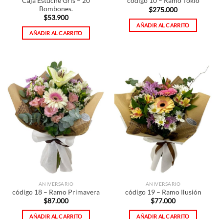
Caja Estuche Gris – 20
código 10 – Ramo Tokio
Bombones.
$
275.000
$
53.900
AÑADIR AL CARRITO
AÑADIR AL CARRITO
ANIVERSARIO
ANIVERSARIO
código 18 – Ramo Primavera
código 19 – Ramo Ilusión
$
87.000
$
77.000
AÑADIR AL CARRITO
AÑADIR AL CARRITO