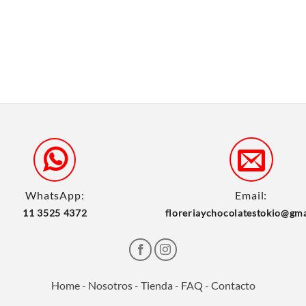
WhatsApp:
Email:
11 3525 4372
floreriaychocolatestokio@gm
Home
-
Nosotros
-
Tienda
-
FAQ
-
Contacto