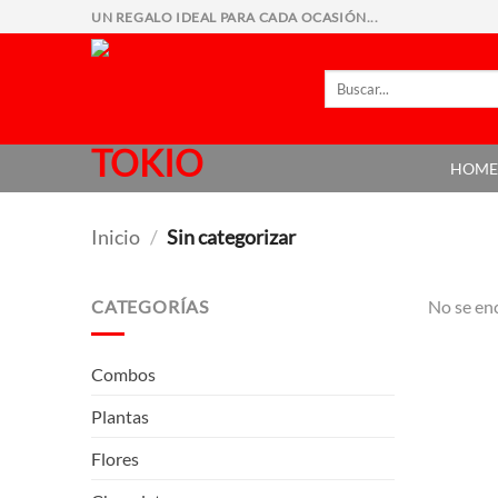
Saltar
UN REGALO IDEAL PARA CADA OCASIÓN...
al
contenido
Buscar
por:
HOM
Inicio
/
Sin categorizar
CATEGORÍAS
No se en
Combos
Plantas
Flores