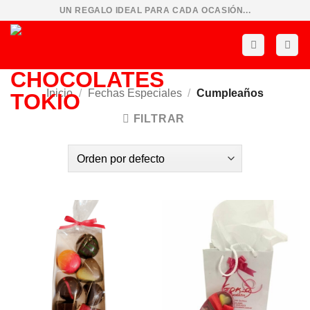
Saltar
UN REGALO IDEAL PARA CADA OCASIÓN...
al
contenido
Inicio
/
Fechas Especiales
/
Cumpleaños
FILTRAR