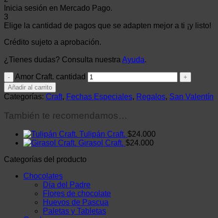
Inicia sesión en Mercado Pago.
3
Elige la cantidad de pagos que se adapten mejor a ti ¡y listo!
Crédito sujeto a aprobación.
¿Tienes dudas? Consulta nuestra
Ayuda
.
Amor Craft. cantidad
Añadir al carrito
Categorías:
Craft
,
Fechas Especiales
,
Regalos
,
San Valentín
También te recomendamos…
Tulipán Craft.
$
24.000
Girasol Craft.
$
24.000
Categorías del producto
Chocolates
Día del Padre
Flores de chocolate
Huevos de Pascua
Paletas y Tabletas