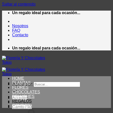
Saltar al contenido
Un regalo ideal para cada ocasión...
Nosotros
FAQ
Contacto
Un regalo ideal para cada ocasión...
HOME
PLANTAS
Buscar por:
FLORES
CHOCOLATES
PELUCHES
Acceder
REGALOS
COMBOS
Carrito /
$
0