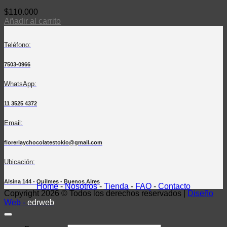
$
110.000
Añadir al carrito
Teléfono:
7503-0966
WhatsApp:
11 3525 4372
Email:
floreriaychocolatestokio@gmail.com
Ubicación:
Alsina 144 - Quilmes - Buenos Aires
Home
-
Nosotros
-
Tienda
-
FAQ
-
Contacto
Copyright 2026 © Todos los derechos reservados |
Diseño
Web -
edrweb